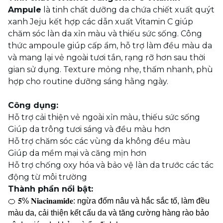
Ampule
là tinh chất dưỡng da chứa chiết xuất quýt
xanh Jeju kết hợp các dẫn xuất Vitamin C giúp
chăm sóc làn da xỉn màu và thiếu sức sống. Công
thức ampoule giúp cấp ẩm, hỗ trợ làm đều màu da
và mang lại vẻ ngoài tươi tắn, rạng rỡ hơn sau thời
gian sử dụng. Texture mỏng nhẹ, thấm nhanh, phù
hợp cho routine dưỡng sáng hằng ngày.
Công dụng:
Hỗ trợ cải thiện vẻ ngoài xỉn màu, thiếu sức sống
Giúp da trông tươi sáng và đều màu hơn
Hỗ trợ chăm sóc các vùng da không đều màu
Giúp da mềm mại và căng mịn hơn
Hỗ trợ chống oxy hóa và bảo vệ làn da trước các tác
động từ môi trường
Thành phần nổi bật:
🍊 𝟓% 𝐍𝐢𝐚𝐜𝐢𝐧𝐚𝐦𝐢𝐝𝐞: ngừa đốm nâu và hắc sắc tố, làm đều
màu da, cải thiện kết cấu da và tăng cường hàng rào bảo