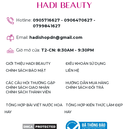
Hotline
:
0905716627 - 0906470627 -
0799841627
Email
:
hadishopdn@gmail.com
Giờ mở cửa
:
T2-CN: 8:30AM - 9:30PM
GIỚI THIỆU HADI BEAUTY
ĐIỀU KHOẢN SỬ DỤNG
CHÍNH SÁCH BẢO MẬT
LIÊN HỆ
CÁC CÂU HỎI THƯỜNG GẶP
HƯỚNG DẪN MUA HÀNG
CHÍNH SÁCH GIAO NHẬN
CHÍNH SÁCH ĐỔI TRẢ
CHÍNH SÁCH THÀNH VIÊN
TỔNG HỢP BÀI VIẾT NƯỚC HOA
TỔNG HỢP KIẾN THỨC LÀM ĐẸP
HAY
HAY