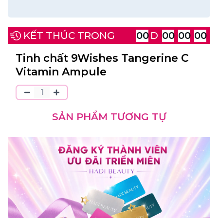
KẾT THÚC TRONG
00
D
00
00
00
Tinh chất 9Wishes Tangerine C
Vitamin Ampule
SẢN PHẨM TƯƠNG TỰ