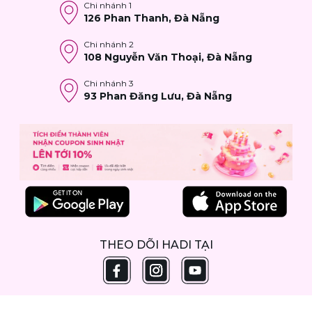
Chi nhánh
1
thoa đều lên mặt và cổ
126 Phan Thanh, Đà Nẵng
Vỗ nhẹ để sản phẩm thẩm thấu tốt hơn
Tiếp tục với kem dưỡng để khóa ẩm
Chi nhánh
2
108 Nguyễn Văn Thoại, Đà Nẵng
Sử dụng sáng và tối; ban ngày nên kết hợp kem
chống nắng để hỗ trợ bảo vệ da tốt hơn.
Chi nhánh
3
93 Phan Đăng Lưu, Đà Nẵng
THEO DÕI HADI TẠI