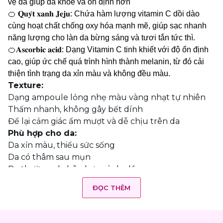
vệ da giúp da khỏe và ổn định hơn
🍊 𝐐𝐮𝐲́𝐭 𝐱𝐚𝐧𝐡 𝐉𝐞𝐣𝐮: Chứa hàm lượng vitamin C dồi dào
cùng hoạt chất chống oxy hóa mạnh mẽ, giúp sạc nhanh
năng lượng cho làn da bừng sáng và tươi tắn tức thì.
🍊𝐀𝐬𝐜𝐨𝐫𝐛𝐢𝐜 𝐚𝐜𝐢𝐝: Dạng Vitamin C tinh khiết với độ ổn định
cao, giúp ức chế quá trình hình thành melanin, từ đó cải
thiện tình trạng da xỉn màu và không đều màu.
Texture:
Dạng ampoule lỏng nhẹ màu vàng nhạt tự nhiên
Thấm nhanh, không gây bết dính
Để lại cảm giác ẩm mượt và dễ chịu trên da
Phù hợp cho da:
Da xỉn màu, thiếu sức sống
Da có thâm sau mụn
Da thường, da hỗn hợp và da dầu
Người muốn bổ sung Vitamin C vào routine skincare
ĐỌC THÊM
hằng ngày
Cách sử dụng:
Sau bước làm sạch và toner, lấy 2–3 giọt ampoule