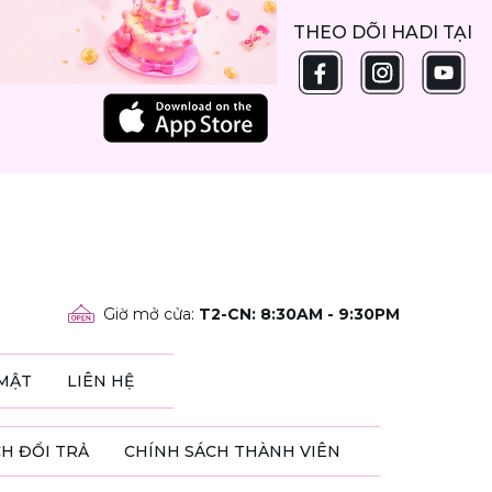
THEO DÕI HADI TẠI
Giờ mở cửa
:
T2-CN: 8:30AM - 9:30PM
MẬT
LIÊN HỆ
H ĐỔI TRẢ
CHÍNH SÁCH THÀNH VIÊN