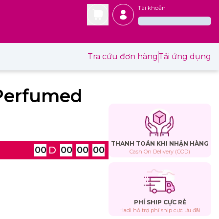
Tài khoản
Tra cứu đơn hàng
Tải ứng dụng
Perfumed
THANH TOÁN KHI NHẬN HÀNG
D
00
00
00
00
Cash On Delivery (COD)
PHÍ SHIP CỰC RẺ
Hadi hỗ trợ phí ship cực ưu đãi