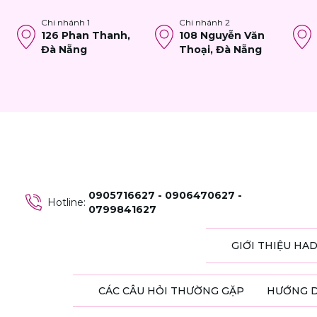
Chi nhánh
1
Chi nhánh
2
126 Phan Thanh,
108 Nguyễn Văn
Đà Nẵng
Thoại, Đà Nẵng
0905716627 - 0906470627 -
Hotline
:
0799841627
GIỚI THIỆU HA
CÁC CÂU HỎI THƯỜNG GẶP
HƯỚNG 