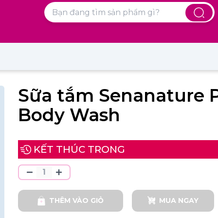
Sữa tắm Senanature 
Body Wash
KẾT THÚC TRONG
THÊM VÀO GIỎ
MUA NGAY