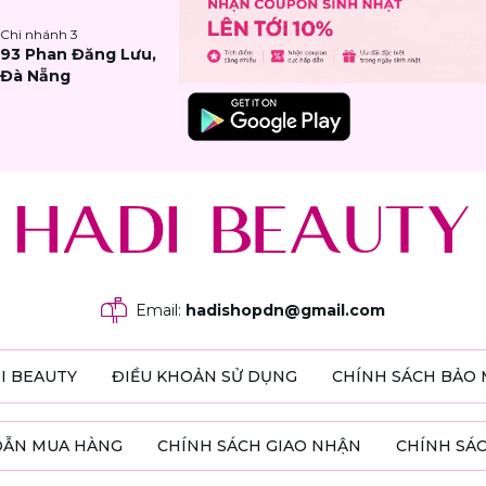
Chi nhánh
3
93 Phan Đăng Lưu,
Đà Nẵng
Email
:
hadishopdn@gmail.com
DI BEAUTY
ĐIỀU KHOẢN SỬ DỤNG
CHÍNH SÁCH BẢO 
DẪN MUA HÀNG
CHÍNH SÁCH GIAO NHẬN
CHÍNH SÁC