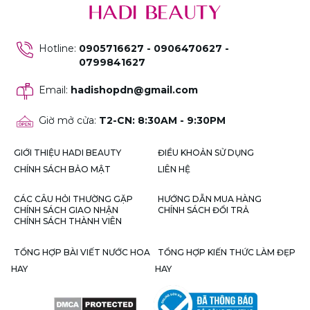
Hotline
:
0905716627 - 0906470627 -
0799841627
Email
:
hadishopdn@gmail.com
Giờ mở cửa
:
T2-CN: 8:30AM - 9:30PM
GIỚI THIỆU HADI BEAUTY
ĐIỀU KHOẢN SỬ DỤNG
CHÍNH SÁCH BẢO MẬT
LIÊN HỆ
CÁC CÂU HỎI THƯỜNG GẶP
HƯỚNG DẪN MUA HÀNG
CHÍNH SÁCH GIAO NHẬN
CHÍNH SÁCH ĐỔI TRẢ
CHÍNH SÁCH THÀNH VIÊN
TỔNG HỢP BÀI VIẾT NƯỚC HOA
TỔNG HỢP KIẾN THỨC LÀM ĐẸP
HAY
HAY