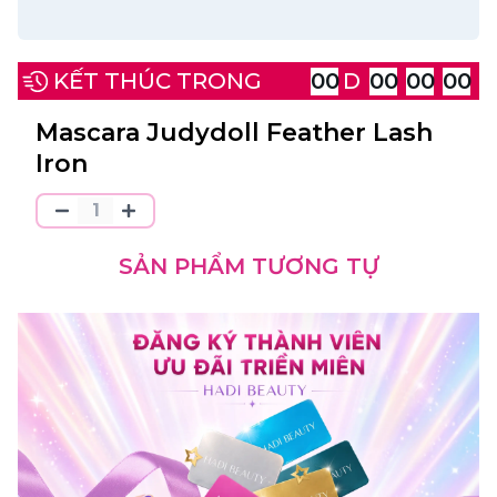
KẾT THÚC TRONG
00
D
00
00
00
Mascara Judydoll Feather Lash
Iron
SẢN PHẨM TƯƠNG TỰ