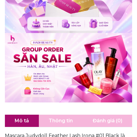
Mô tả
Thông tin
Đánh giá (0)
Mascara Judydoll Feather Lash Irona #01 Black là