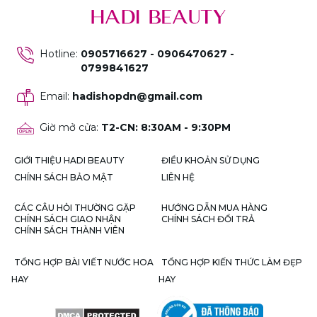
Hotline
:
0905716627 - 0906470627 -
0799841627
Email
:
hadishopdn@gmail.com
Giờ mở cửa
:
T2-CN: 8:30AM - 9:30PM
GIỚI THIỆU HADI BEAUTY
ĐIỀU KHOẢN SỬ DỤNG
CHÍNH SÁCH BẢO MẬT
LIÊN HỆ
CÁC CÂU HỎI THƯỜNG GẶP
HƯỚNG DẪN MUA HÀNG
CHÍNH SÁCH GIAO NHẬN
CHÍNH SÁCH ĐỔI TRẢ
CHÍNH SÁCH THÀNH VIÊN
TỔNG HỢP BÀI VIẾT NƯỚC HOA
TỔNG HỢP KIẾN THỨC LÀM ĐẸP
HAY
HAY