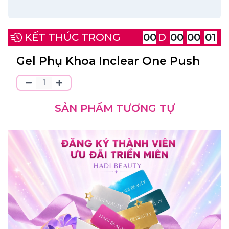
KẾT THÚC TRONG
00
D
00
00
01
Gel Phụ Khoa Inclear One Push
SẢN PHẨM TƯƠNG TỰ